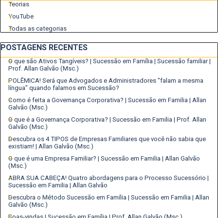
sociais competem para
Teorias
captar o máximo de
YouTube
atenção possível dos
Todas as categorias
usuários, pois isso pode
ser convertido em
Pular bloco POSTAGENS RECENTES
POSTAGENS RECENTES
engajamento, tráfego,
O que são Ativos Tangíveis? | Sucessão em Família | Sucessão familiar |
receita publicitária e
Prof. Allan Galvão (Msc.)
dados valiosos.
POLÊMICA! Será que Advogados e Administradores "falam a mesma
língua" quando falamos em Sucessão?
Como é feita a Governança Corporativa? | Sucessão em Familia | Allan
Galvão (Msc.)
O que é a Governança Corporativa? | Sucessão em Familia | Prof. Allan
Galvão (Msc.)
Descubra os 4 TIPOS de Empresas Familiares que você não sabia que
existiam! | Allan Galvão (Msc.)
O que é uma Empresa Familiar? | Sucessão em Familia | Allan Galvão
(Msc.)
ABRA SUA CABEÇA! Quatro abordagens para o Processo Sucessório |
Sucessão em Familia | Allan Galvão
Descubra o Método Sucessão em Família | Sucessão em Familia | Allan
Galvão (Msc.)
Boas-vindas | Sucessão em Família | Prof. Allan Galvão (Msc.)