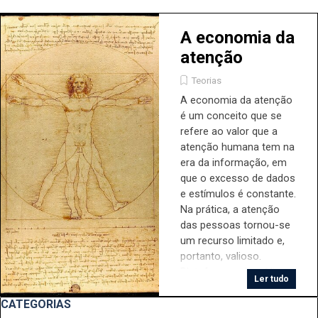
A economia da
atenção
Teorias
A economia da atenção
é um conceito que se
refere ao valor que a
atenção humana tem na
era da informação, em
que o excesso de dados
e estímulos é constante.
Na prática, a atenção
das pessoas tornou-se
um recurso limitado e,
portanto, valioso.
Plataformas de mídia,
Ler tudo
publicidade, empresas
Pular bloco CATEGORIAS
de tecnologia e redes
CATEGORIAS