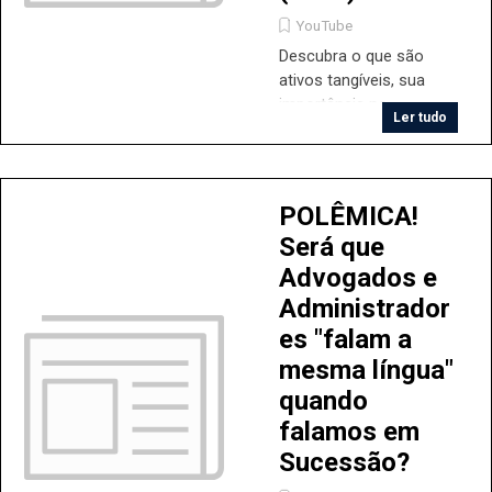
YouTube
Descubra o que são
ativos tangíveis, sua
importância no
Ler tudo
planejamento
sucessório e como eles
podem impactar a
harmonia familiar e o
POLÊMICA!
futuro da sua empresa.
Será que
Aprenda a identificá-los,
Advogados e
avaliar seu valor e
planejar sua divisão para
Administrador
evitar conflitos e
es "falam a
garantir uma transição
mesma língua"
tranquila e eficiente.
quando
falamos em
Sucessão?