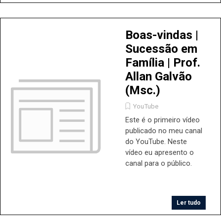
seu negócio familiar.
Aprenda mais sobre
esse método de
Boas-vindas |
sucesso!
Sucessão em
Família | Prof.
Allan Galvão
(Msc.)
YouTube
Este é o primeiro vídeo
publicado no meu canal
do YouTube. Neste
vídeo eu apresento o
canal para o público.
Ler tudo