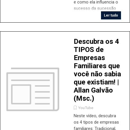
e como ela influencia o
sucesso da sucessão
familiar nas empresas.
Ler tudo
O Prof. Allan Galvão
explora os quatro
princípios básicos de
Descubra os 4
governança e destaca
os benefícios e desafios
TIPOS de
dessa abordagem.
Empresas
Acompanhe para
Familiares que
descobrir por que essas
práticas são
você não sabia
fundamentais para a
que existiam! |
longevidade e
Allan Galvão
sustentabilidade dos
(Msc.)
negócios familiares.
YouTube
Neste vídeo, descubra
os 4 tipos de empresas
familiares: Tradicional,