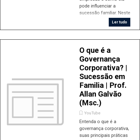
participe dessa
pode influenciar a
discussão!
sucessão familiar. Neste
vídeo, o Prof. Allan
Ler tudo
Galvão, especialista em
planejamento
sucessório, explica as
estruturas-chave e
O que é a
desafios de implementar
Governança
práticas eficazes de
Corporativa? |
governança. Inscreva-se
e aprenda mais sobre a
Sucessão em
importância da
Familia | Prof.
confiança e da
Allan Galvão
transparência nas
(Msc.)
organizações familiares!
YouTube
Entenda o que é a
governança corporativa,
suas principais práticas