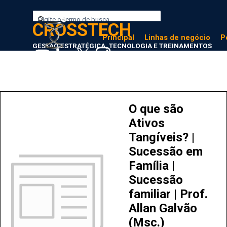
Ir para o conteúdo
CROSSTECH
Principal
Linhas de negócio
P
GESTÃO ESTRATÉGICA, TECNOLOGIA E TREINAMENTOS
O que são
Ativos
Tangíveis? |
Sucessão em
Família |
Sucessão
familiar | Prof.
Allan Galvão
(Msc.)