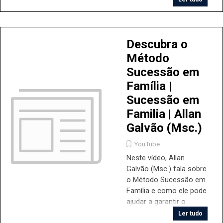
as quatro abordagens
disciplinares para se
abordar a Preparação
Sucessória Familiar.
Descubra o
Aprenda mais e
Método
conheça o método
Sucessão em
Sucessão em Família, o
Família |
método que te levará ao
sucesso!
Sucessão em
Familia | Allan
Galvão (Msc.)
YouTube
Neste vídeo, Allan
Galvão (Msc.) fala sobre
o Método Sucessão em
Família e como ele pode
ajudar a garantir o
legado e a tradição do
Ler tudo