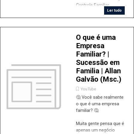
Controle Familiar,
Ler tudo
Administração Familiar e
Holding. Entenda as
principais diferenças,
características e como
O que é uma
cada modelo pode
Empresa
influenciar a gestão e
sucessão do negócio.
Familiar? |
Qual tipo é o seu?
Sucessão em
Assista e saiba mais!
Familia | Allan
Galvão (Msc.)
YouTube
🤔 Você sabe realmente
o que é uma empresa
familiar? 🤔
Muita gente pensa que é
apenas um negócio